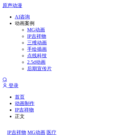
原声动漫
AI咨询
动画案例
MG动画
IP吉祥物
三维动画
手绘插画
点线科技
2.5d动画
后期宣传片
登录
首页
动画制作
IP吉祥物
正文
IP吉祥物
MG动画
医疗