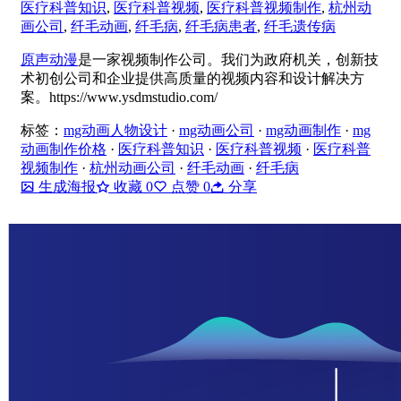
医疗科普知识
,
医疗科普视频
,
医疗科普视频制作
,
杭州动
画公司
,
纤毛动画
,
纤毛病
,
纤毛病患者
,
纤毛遗传病
原声动漫
是一家视频制作公司。我们为政府机关，创新技
术初创公司和企业提供高质量的视频内容和设计解决方
案。https://www.ysdmstudio.com/
标签：
mg动画人物设计
·
mg动画公司
·
mg动画制作
·
mg
动画制作价格
·
医疗科普知识
·
医疗科普视频
·
医疗科普
视频制作
·
杭州动画公司
·
纤毛动画
·
纤毛病
生成海报
收藏
0
点赞
0
分享