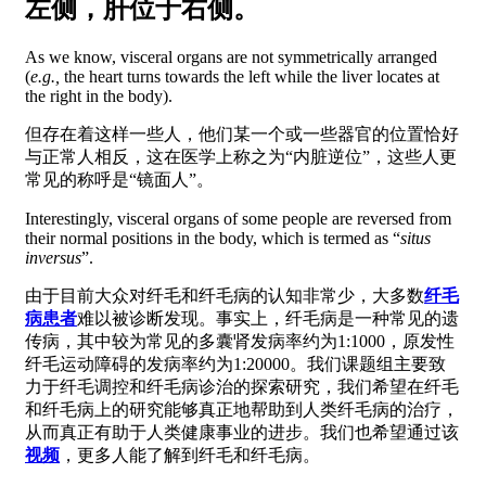
左侧，肝位于右侧。
As we know, visceral organs are not symmetrically arranged
(
e.g.,
the heart turns towards the left while the liver locates at
the right in the body).
但存在着这样一些人，他们某一个或一些器官的位置恰好
与正常人相反，这在医学上称之为“内脏逆位”，这些人更
常见的称呼是“镜面人”。
Interestingly, visceral organs of some people are reversed from
their normal positions in the body, which is termed as “
situs
inversus
”.
由于目前大众对纤毛和纤毛病的认知非常少，大多数
纤毛
病患者
难以被诊断发现。事实上，纤毛病是一种常见的遗
传病，其中较为常见的多囊肾发病率约为1:1000，原发性
纤毛运动障碍的发病率约为1:20000。我们课题组主要致
力于纤毛调控和纤毛病诊治的探索研究，我们希望在纤毛
和纤毛病上的研究能够真正地帮助到人类纤毛病的治疗，
从而真正有助于人类健康事业的进步。我们也希望通过该
视频
，更多人能了解到纤毛和纤毛病。