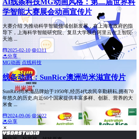
AI线条科技MG动画风格：第二届世界科
学智能大赛展会动画宣传片
大赛介绍 为推动科学智能领域创新发展，在上海市政府的指
导下，上海科学智能研究院、复旦大学联合阿里云在上智院·
天池 ...
2025-02-10
1311
分享
MG动画
点线科技
线条动画：SunRice澳洲尚米滋宣传片
SunRice尚米滋品牌始于1950年,经历4代农民辛勤耕耘,拥有70
年悠久的历史,向近60个国家提供丰富多样、创新、营养的大
米食 ...
2024-09-06
1922
分享