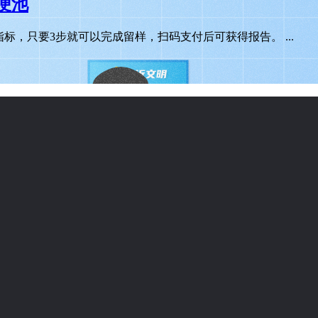
便池
标，只要3步就可以完成留样，扫码支付后可获得报告。 ...