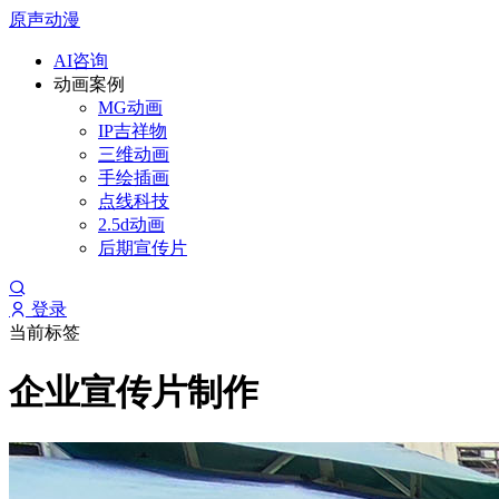
原声动漫
AI咨询
动画案例
MG动画
IP吉祥物
三维动画
手绘插画
点线科技
2.5d动画
后期宣传片
登录
当前标签
企业宣传片制作